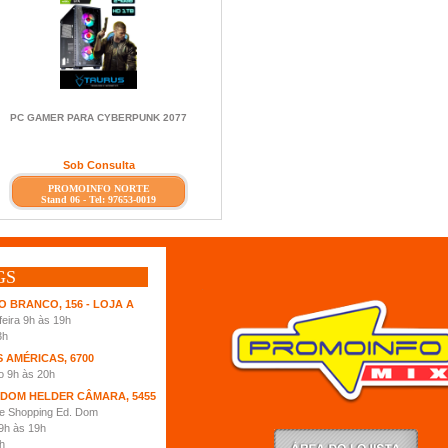
PC GAMER PARA CYBERPUNK 2077
Sob Consulta
PROMOINFO NORTE
Stand 06 - Tel: 97653-0019
GS
O BRANCO, 156 - LOJA A
eira 9h às 19h
3h
S AMÉRICAS, 6700
o 9h às 20h
 DOM HELDER CÂMARA, 5455
te Shopping Ed. Dom
9h às 19h
h