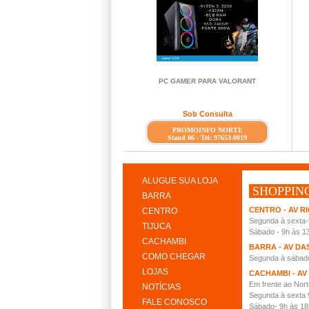
PC GAMER PARA VALORANT
Sob Consulta
PROMOINFO NORTE
Stand 06 - Tel: 97653-0019
ALUGUE SUA LOJA
SHOPPIN
BARRA
CENTRO - AV RI
CENTRO
Segunda à sexta-f
TIJUCA
Sábado - 9h às 1
CACHAMBI
BARRA - AV DA
COMO CHEGAR
Segunda à sábad
LOJAS
CACHAMBI - AV
Em frente ao Nor
NOTÍCIAS
Segunda à sexta 
FALE CONOSCO
Sábado- 9h às 18