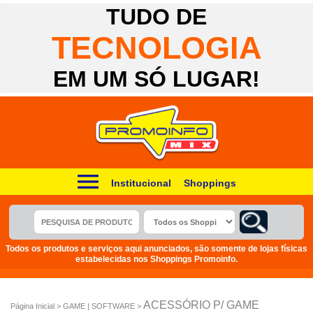
TUDO DE
TECNOLOGIA
EM UM SÓ LUGAR!
Institucional
Shoppings
Todos os produtos e serviços aqui anunciados, são somente de lojas físicas
estabelecidas nos Shoppings Promoinfo.
ACESSÓRIO P/ GAME
Página Inicial > GAME | SOFTWARE >