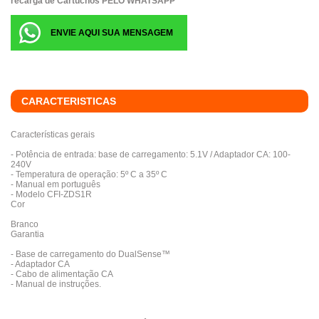
recarga de Cartuchos PELO WHATSAPP
ENVIE AQUI SUA MENSAGEM
CARACTERISTICAS
Características gerais
- Potência de entrada: base de carregamento: 5.1V / Adaptador CA: 100-
240V
- Temperatura de operação: 5º C a 35º C
- Manual em português
- Modelo CFI-ZDS1R
Cor
Branco
Garantia
- Base de carregamento do DualSense™
- Adaptador CA
- Cabo de alimentação CA
- Manual de instruções.