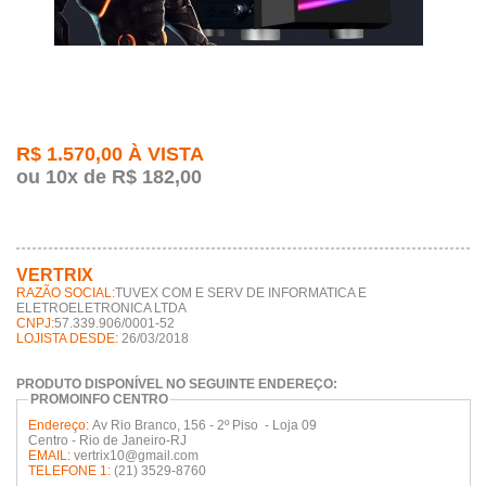
R$ 1.570,00 À VISTA
ou 10x de R$ 182,00
VERTRIX
RAZÃO SOCIAL:
TUVEX COM E SERV DE INFORMATICA E
ELETROELETRONICA LTDA
CNPJ:
57.339.906/0001-52
LOJISTA DESDE:
26/03/2018
PRODUTO DISPONÍVEL NO SEGUINTE ENDEREÇO:
PROMOINFO CENTRO
Endereço:
Av Rio Branco, 156 - 2º Piso - Loja 09
Centro - Rio de Janeiro-RJ
EMAIL:
vertrix10@gmail.com
TELEFONE 1:
(21) 3529-8760