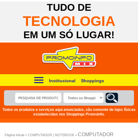
TUDO DE
TECNOLOGIA
EM UM SÓ LUGAR!
Institucional
Shoppings
Todos os produtos e serviços aqui anunciados, são somente de lojas físicas
estabelecidas nos Shoppings Promoinfo.
COMPUTADOR
Página Inicial > COMPUTADOR | NOTEBOOK >