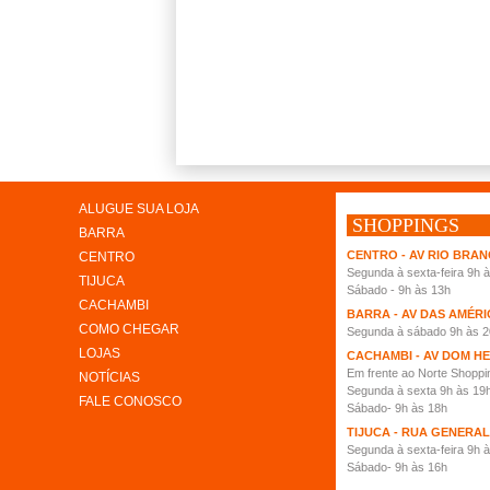
clique aqui
ALUGUE SUA LOJA
SHOPPINGS
BARRA
CENTRO - AV RIO BRANC
CENTRO
Segunda à sexta-feira 9h 
TIJUCA
Sábado - 9h às 13h
CACHAMBI
BARRA - AV DAS AMÉRIC
COMO CHEGAR
Segunda à sábado 9h às 2
LOJAS
CACHAMBI - AV DOM H
Em frente ao Norte Shopp
NOTÍCIAS
Segunda à sexta 9h às 19
FALE CONOSCO
Sábado- 9h às 18h
TIJUCA - RUA GENERAL
Segunda à sexta-feira 9h 
Sábado- 9h às 16h