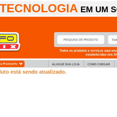
TECNOLOGIA
EM UM S
Todos os produtos e serviços aqui anu
estabelecidas nos S
s Promoinfo
ALUGUE SUA LOJA
COMO CHEGAR
duto está sendo atualizado.