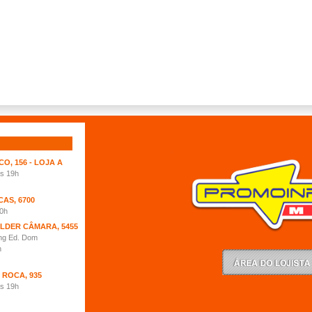
O, 156 - LOJA A
às 19h
AS, 6700
0h
ELDER CÂMARA, 5455
ing Ed. Dom
h
 ROCA, 935
às 19h